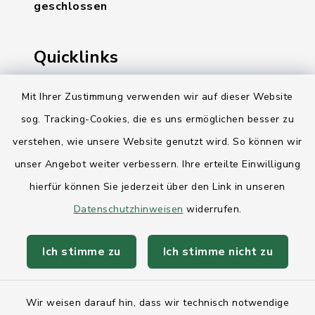
geschlossen
Quicklinks
Ihre Behördennummer 115
Mit Ihrer Zustimmung verwenden wir auf dieser Website
sog. Tracking-Cookies, die es uns ermöglichen besser zu
Landesregierung Schleswig-Holstein
verstehen, wie unsere Website genutzt wird. So können wir
Kreis Rendsburg-Eckernförde
unser Angebot weiter verbessern. Ihre erteilte Einwilligung
AktivRegion Mittelholstein
hierfür können Sie jederzeit über den Link in unseren
Datenschutzhinweisen
widerrufen.
Ich stimme zu
Ich stimme nicht zu
Kontakt
Wir weisen darauf hin, dass wir technisch notwendige