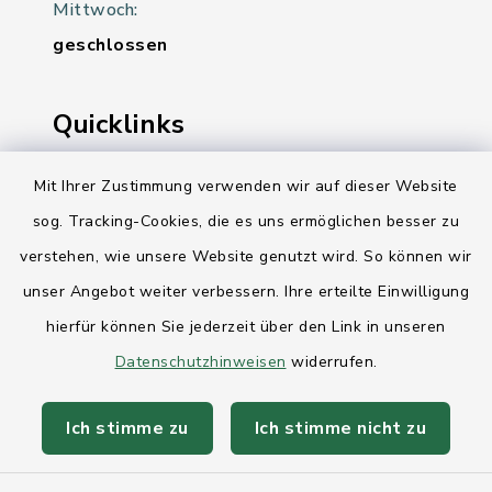
Mittwoch:
geschlossen
Quicklinks
Ihre Behördennummer 115
Mit Ihrer Zustimmung verwenden wir auf dieser Website
sog. Tracking-Cookies, die es uns ermöglichen besser zu
Landesregierung Schleswig-Holstein
verstehen, wie unsere Website genutzt wird. So können wir
Kreis Rendsburg-Eckernförde
unser Angebot weiter verbessern. Ihre erteilte Einwilligung
AktivRegion Mittelholstein
hierfür können Sie jederzeit über den Link in unseren
Datenschutzhinweisen
widerrufen.
Ich stimme zu
Ich stimme nicht zu
Kontakt