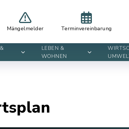
Mängelmelder
Terminvereinbarung
&
LEBEN &
WIRTSC
WOHNEN
UMWEL
rtsplan