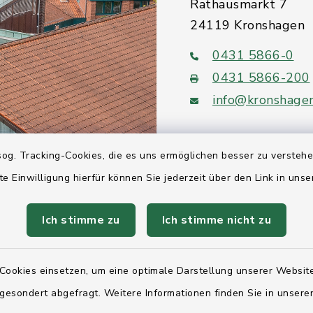
Rathausmarkt 7
24119 Kronshagen
0431 5866-0
0431 5866-200
info@kronshage
og. Tracking-Cookies, die es uns ermöglichen besser zu versteh
te Einwilligung hierfür können Sie jederzeit über den Link in uns
Quicklinks
Ich stimme zu
Ich stimme nicht zu
Ihre Behördennumm
Landesregierung Sc
Cookies einsetzen, um eine optimale Darstellung unserer Website
Holstein
 gesondert abgefragt. Weitere Informationen finden Sie in unser
Kreis Rendsburg-Ec