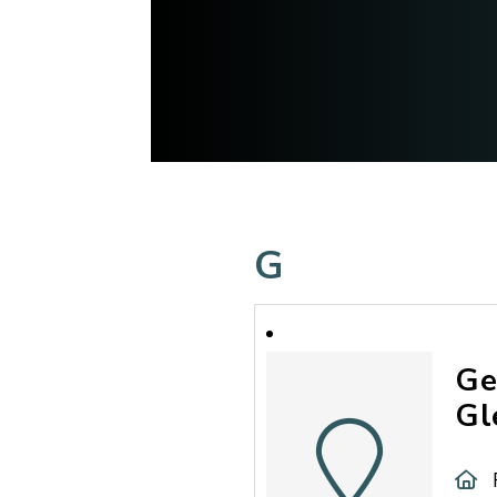
G
Ge
Gl