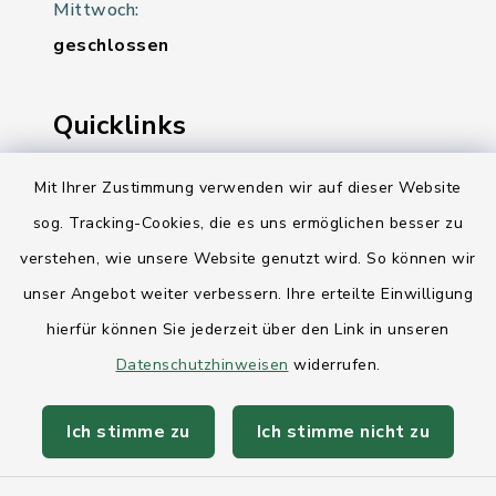
Mittwoch:
geschlossen
Quicklinks
Ihre Behördennummer 115
Mit Ihrer Zustimmung verwenden wir auf dieser Website
sog. Tracking-Cookies, die es uns ermöglichen besser zu
Landesregierung Schleswig-Holstein
verstehen, wie unsere Website genutzt wird. So können wir
Kreis Rendsburg-Eckernförde
unser Angebot weiter verbessern. Ihre erteilte Einwilligung
AktivRegion Mittelholstein
hierfür können Sie jederzeit über den Link in unseren
Datenschutzhinweisen
widerrufen.
Ich stimme zu
Ich stimme nicht zu
Kontakt