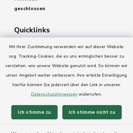
geschlossen
Quicklinks
Ihre Behördennummer 115
Mit Ihrer Zustimmung verwenden wir auf dieser Website
sog. Tracking-Cookies, die es uns ermöglichen besser zu
Landesregierung Schleswig-Holstein
verstehen, wie unsere Website genutzt wird. So können wir
Kreis Rendsburg-Eckernförde
unser Angebot weiter verbessern. Ihre erteilte Einwilligung
AktivRegion Mittelholstein
hierfür können Sie jederzeit über den Link in unseren
Datenschutzhinweisen
widerrufen.
Ich stimme zu
Ich stimme nicht zu
Kontakt