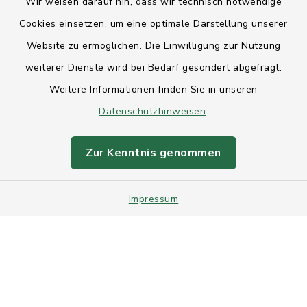
Wir weisen darauf hin, dass wir technisch notwendige
Anfahrt
Cookies einsetzen, um eine optimale Darstellung unserer
Website zu ermöglichen. Die Einwilligung zur Nutzung
Barrierefreiheit
weiterer Dienste wird bei Bedarf gesondert abgefragt.
Weitere Informationen finden Sie in unseren
Datenschutz
Datenschutzhinweisen
.
Impressum
Zur Kenntnis genommen
Sitemap
Impressum
Intranet
Cookie-Einstellungen