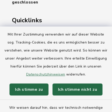
geschlossen
Quicklinks
Ihre Behördennummer 115
Mit Ihrer Zustimmung verwenden wir auf dieser Website
sog. Tracking-Cookies, die es uns ermöglichen besser zu
Landesregierung Schleswig-Holstein
verstehen, wie unsere Website genutzt wird. So können wir
Kreis Rendsburg-Eckernförde
unser Angebot weiter verbessern. Ihre erteilte Einwilligung
AktivRegion Mittelholstein
hierfür können Sie jederzeit über den Link in unseren
Datenschutzhinweisen
widerrufen.
Ich stimme zu
Ich stimme nicht zu
Kontakt
Wir weisen darauf hin, dass wir technisch notwendige