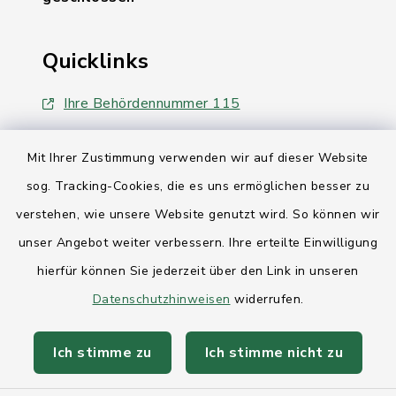
Quicklinks
Ihre Behördennummer 115
Landesregierung Schleswig-Holstein
Mit Ihrer Zustimmung verwenden wir auf dieser Website
Kreis Rendsburg-Eckernförde
sog. Tracking-Cookies, die es uns ermöglichen besser zu
verstehen, wie unsere Website genutzt wird. So können wir
AktivRegion Mittelholstein
unser Angebot weiter verbessern. Ihre erteilte Einwilligung
hierfür können Sie jederzeit über den Link in unseren
Datenschutzhinweisen
widerrufen.
Kontakt
Ich stimme zu
Ich stimme nicht zu