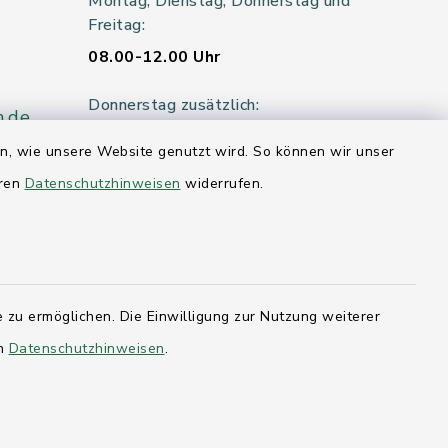
Montag, Dienstag, Donnerstag und
Freitag:
08.00-12.00 Uhr
Donnerstag zusätzlich:
n.de
14.00-18.00 Uhr
en, wie unsere Website genutzt wird. So können wir unser
eren
Datenschutzhinweisen
Mittwoch:
widerrufen.
geschlossen
er 115
 zu ermöglichen. Die Einwilligung zur Nutzung weiterer
hleswig-
en
Datenschutzhinweisen
.
kernförde