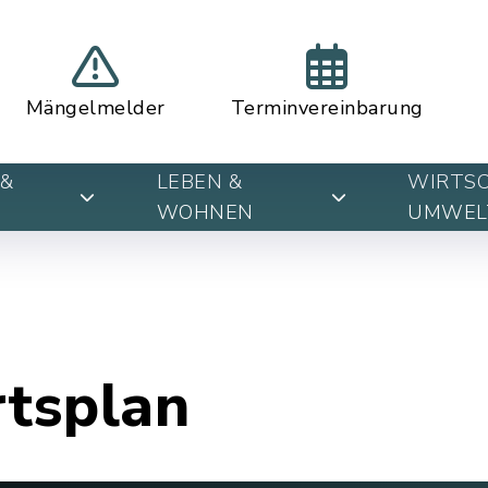
Mängelmelder
Terminvereinbarung
&
LEBEN &
WIRTSC
WOHNEN
UMWEL
rtsplan