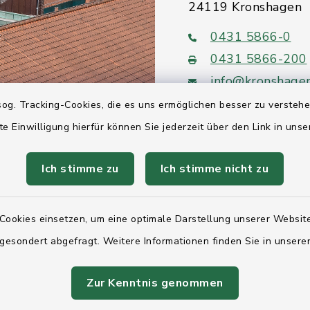
24119 Kronshagen
0431 5866-0
0431 5866-200
info@kronshage
og. Tracking-Cookies, die es uns ermöglichen besser zu versteh
te Einwilligung hierfür können Sie jederzeit über den Link in uns
Ich stimme zu
Ich stimme nicht zu
Quicklinks
Ihre Behördennumm
Cookies einsetzen, um eine optimale Darstellung unserer Website
Landesregierung Sc
 gesondert abgefragt. Weitere Informationen finden Sie in unser
Holstein
Zur Kenntnis genommen
Kreis Rendsburg-Ec