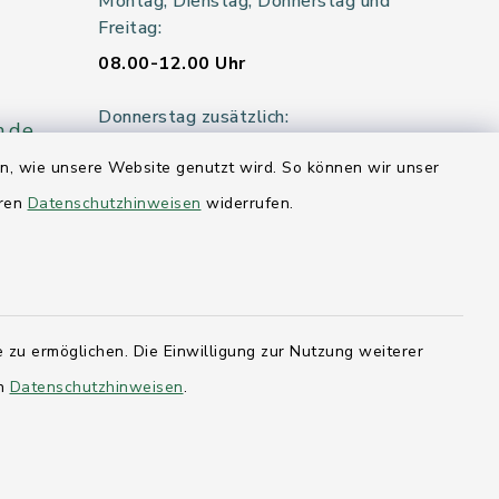
Montag, Dienstag, Donnerstag und
Freitag:
08.00-12.00 Uhr
Donnerstag zusätzlich:
n.de
14.00-18.00 Uhr
en, wie unsere Website genutzt wird. So können wir unser
eren
Datenschutzhinweisen
widerrufen.
Mittwoch:
geschlossen
er 115
 zu ermöglichen. Die Einwilligung zur Nutzung weiterer
en
hleswig-
Datenschutzhinweisen
.
kernförde