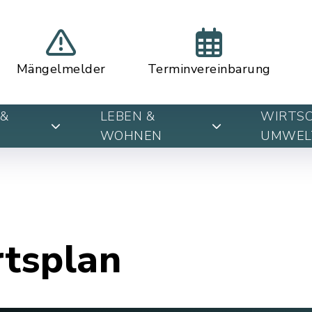
Mängelmelder
Terminvereinbarung
&
LEBEN &
WIRTSC
WOHNEN
UMWEL
rtsplan