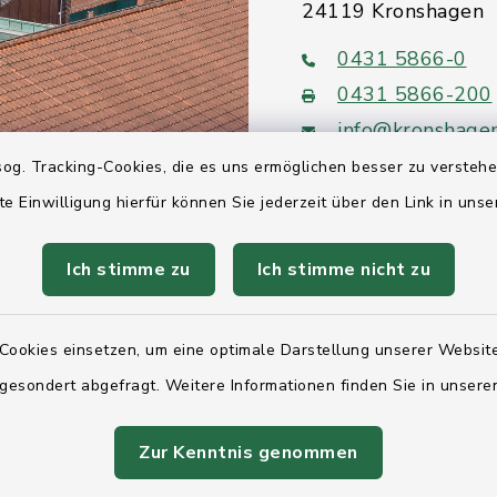
24119 Kronshagen
0431 5866-0
0431 5866-200
info@kronshage
og. Tracking-Cookies, die es uns ermöglichen besser zu versteh
te Einwilligung hierfür können Sie jederzeit über den Link in uns
Ich stimme zu
Ich stimme nicht zu
Quicklinks
Ihre Behördennumm
Cookies einsetzen, um eine optimale Darstellung unserer Website
 gesondert abgefragt. Weitere Informationen finden Sie in unser
Landesregierung Sc
Holstein
Zur Kenntnis genommen
Kreis Rendsburg-Ec