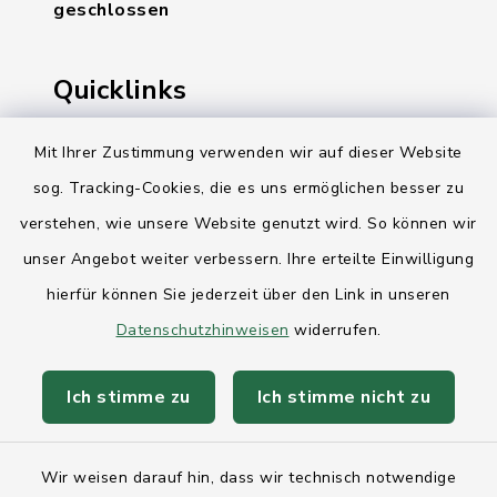
geschlossen
Quicklinks
Ihre Behördennummer 115
Mit Ihrer Zustimmung verwenden wir auf dieser Website
sog. Tracking-Cookies, die es uns ermöglichen besser zu
Landesregierung Schleswig-Holstein
verstehen, wie unsere Website genutzt wird. So können wir
Kreis Rendsburg-Eckernförde
unser Angebot weiter verbessern. Ihre erteilte Einwilligung
AktivRegion Mittelholstein
hierfür können Sie jederzeit über den Link in unseren
Datenschutzhinweisen
widerrufen.
Ich stimme zu
Ich stimme nicht zu
Kontakt
Wir weisen darauf hin, dass wir technisch notwendige