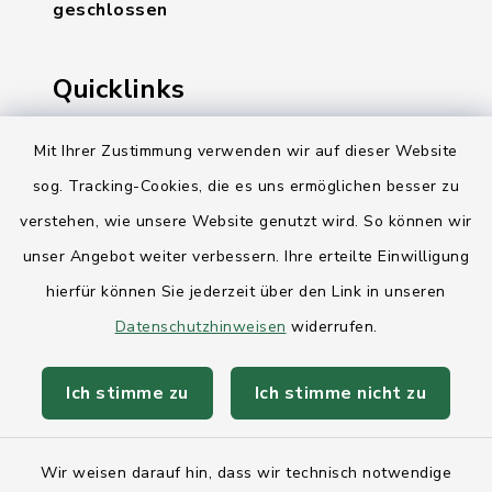
geschlossen
Quicklinks
Ihre Behördennummer 115
Mit Ihrer Zustimmung verwenden wir auf dieser Website
sog. Tracking-Cookies, die es uns ermöglichen besser zu
Landesregierung Schleswig-Holstein
verstehen, wie unsere Website genutzt wird. So können wir
Kreis Rendsburg-Eckernförde
unser Angebot weiter verbessern. Ihre erteilte Einwilligung
AktivRegion Mittelholstein
hierfür können Sie jederzeit über den Link in unseren
Datenschutzhinweisen
widerrufen.
Ich stimme zu
Ich stimme nicht zu
Kontakt
Wir weisen darauf hin, dass wir technisch notwendige