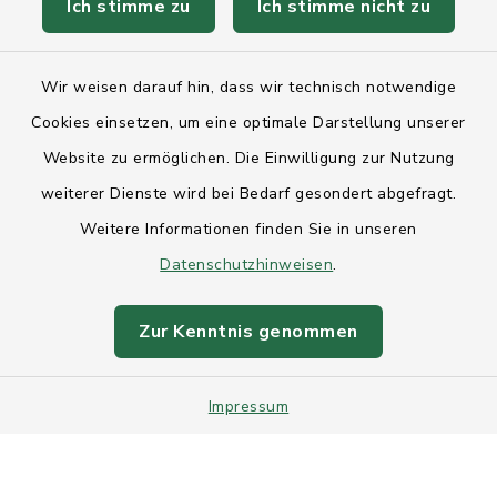
Ich stimme zu
Ich stimme nicht zu
Kontakt
Wir weisen darauf hin, dass wir technisch notwendige
Anfahrt
Cookies einsetzen, um eine optimale Darstellung unserer
Website zu ermöglichen. Die Einwilligung zur Nutzung
Barrierefreiheit
weiterer Dienste wird bei Bedarf gesondert abgefragt.
Weitere Informationen finden Sie in unseren
Datenschutz
Datenschutzhinweisen
.
Impressum
Zur Kenntnis genommen
Sitemap
Impressum
Intranet
Cookie-Einstellungen