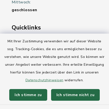
Mittwoch:
geschlossen
Quicklinks
Ihre Behördennummer 115
Mit Ihrer Zustimmung verwenden wir auf dieser Website
sog. Tracking-Cookies, die es uns ermöglichen besser zu
Landesregierung Schleswig-Holstein
verstehen, wie unsere Website genutzt wird. So können wir
Kreis Rendsburg-Eckernförde
unser Angebot weiter verbessern. Ihre erteilte Einwilligung
AktivRegion Mittelholstein
hierfür können Sie jederzeit über den Link in unseren
Datenschutzhinweisen
widerrufen.
Ich stimme zu
Ich stimme nicht zu
Kontakt