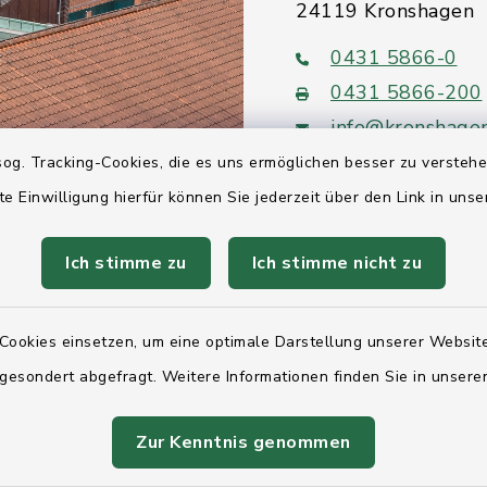
24119 Kronshagen
0431 5866-0
0431 5866-200
info@kronshage
og. Tracking-Cookies, die es uns ermöglichen besser zu versteh
te Einwilligung hierfür können Sie jederzeit über den Link in uns
Ich stimme zu
Ich stimme nicht zu
Quicklinks
Ihre Behördennumm
Cookies einsetzen, um eine optimale Darstellung unserer Website
 gesondert abgefragt. Weitere Informationen finden Sie in unser
Landesregierung Sc
Holstein
Zur Kenntnis genommen
Kreis Rendsburg-Ec