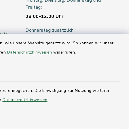
Montag, Dienstag, Donnerstag und
Freitag:
08.00-12.00 Uhr
Donnerstag zusätzlich:
n.de
14.00-18.00 Uhr
en, wie unsere Website genutzt wird. So können wir unser
eren
Datenschutzhinweisen
widerrufen.
Mittwoch:
geschlossen
er 115
 zu ermöglichen. Die Einwilligung zur Nutzung weiterer
en
Datenschutzhinweisen
.
hleswig-
kernförde