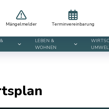
Mängelmelder
Terminvereinbarung
&
LEBEN &
WIRTSC
WOHNEN
UMWEL
rtsplan