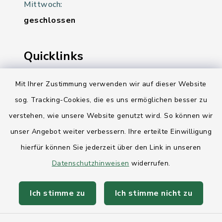
Mittwoch:
geschlossen
Quicklinks
Ihre Behördennummer 115
Mit Ihrer Zustimmung verwenden wir auf dieser Website
sog. Tracking-Cookies, die es uns ermöglichen besser zu
Landesregierung Schleswig-Holstein
verstehen, wie unsere Website genutzt wird. So können wir
Kreis Rendsburg-Eckernförde
unser Angebot weiter verbessern. Ihre erteilte Einwilligung
AktivRegion Mittelholstein
hierfür können Sie jederzeit über den Link in unseren
Datenschutzhinweisen
widerrufen.
Ich stimme zu
Ich stimme nicht zu
Kontakt