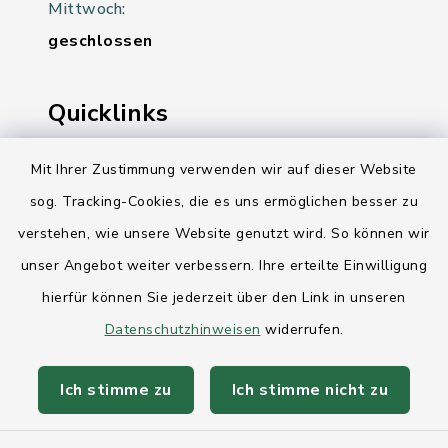
Mittwoch:
geschlossen
Quicklinks
Ihre Behördennummer 115
Mit Ihrer Zustimmung verwenden wir auf dieser Website
sog. Tracking-Cookies, die es uns ermöglichen besser zu
Landesregierung Schleswig-Holstein
verstehen, wie unsere Website genutzt wird. So können wir
Kreis Rendsburg-Eckernförde
unser Angebot weiter verbessern. Ihre erteilte Einwilligung
AktivRegion Mittelholstein
hierfür können Sie jederzeit über den Link in unseren
Datenschutzhinweisen
widerrufen.
Ich stimme zu
Ich stimme nicht zu
Kontakt