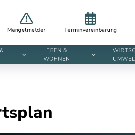
Mängelmelder
Terminvereinbarung
&
LEBEN &
WIRTSC
WOHNEN
UMWEL
rtsplan