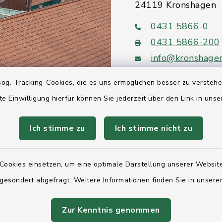
24119 Kronshagen
0431 5866-0
0431 5866-200
info@kronshage
og. Tracking-Cookies, die es uns ermöglichen besser zu versteh
te Einwilligung hierfür können Sie jederzeit über den Link in uns
Quicklinks
Ich stimme zu
Ich stimme nicht zu
Ihre Behördennumm
Cookies einsetzen, um eine optimale Darstellung unserer Website
Landesregierung Sc
 gesondert abgefragt. Weitere Informationen finden Sie in unser
Holstein
Kreis Rendsburg-Ec
Zur Kenntnis genommen