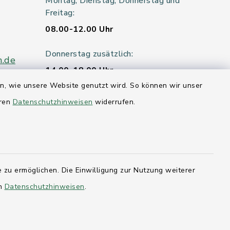
Montag, Dienstag, Donnerstag und
Freitag:
08.00-12.00 Uhr
Donnerstag zusätzlich:
n.de
14.00-18.00 Uhr
en, wie unsere Website genutzt wird. So können wir unser
Mittwoch:
eren
Datenschutzhinweisen
widerrufen.
geschlossen
er 115
 zu ermöglichen. Die Einwilligung zur Nutzung weiterer
hleswig-
en
Datenschutzhinweisen
.
kernförde