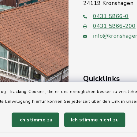
24119 Kronshagen
0431 5866-0
0431 5866-200
info@kronshage
Quicklinks
og. Tracking-Cookies, die es uns ermöglichen besser zu versteh
Ihre Behördennumm
te Einwilligung hierfür können Sie jederzeit über den Link in uns
Landesregierung Sc
Holstein
Ich stimme zu
Ich stimme nicht zu
Kreis Rendsburg-Ec