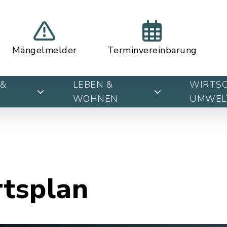
Mängelmelder
Terminvereinbarung
&
LEBEN &
WIRTSC
WOHNEN
UMWEL
rtsplan