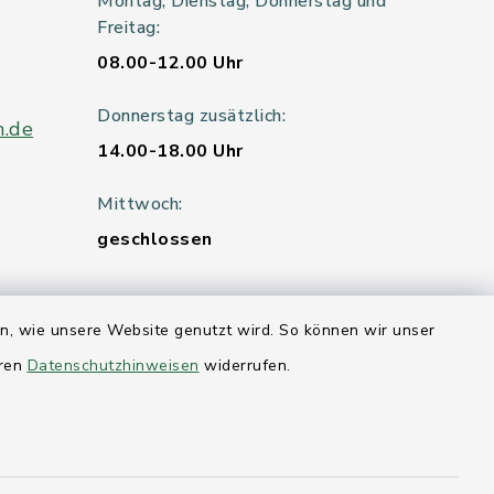
Montag, Dienstag, Donnerstag und
Freitag:
08.00-12.00 Uhr
Donnerstag zusätzlich:
n.de
14.00-18.00 Uhr
Mittwoch:
geschlossen
en, wie unsere Website genutzt wird. So können wir unser
er 115
eren
Datenschutzhinweisen
widerrufen.
hleswig-
kernförde