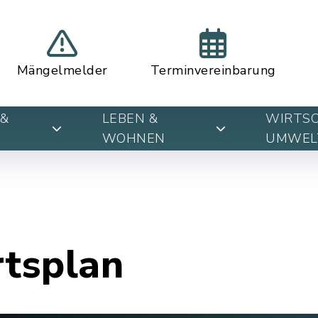
Mängelmelder
Terminvereinbarung
&
LEBEN &
WIRTSC
WOHNEN
UMWEL
rtsplan