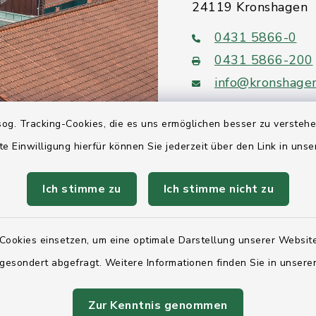
24119 Kronshagen
0431 5866-0
0431 5866-200
info@kronshage
og. Tracking-Cookies, die es uns ermöglichen besser zu versteh
te Einwilligung hierfür können Sie jederzeit über den Link in uns
Quicklinks
Ich stimme zu
Ich stimme nicht zu
Ihre Behördennumm
Cookies einsetzen, um eine optimale Darstellung unserer Website
Landesregierung Sc
Holstein
 gesondert abgefragt. Weitere Informationen finden Sie in unser
Kreis Rendsburg-Ec
Zur Kenntnis genommen