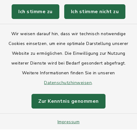
Ich stimme zu
Ich stimme nicht zu
Kontakt
Wir weisen darauf hin, dass wir technisch notwendige
Anfahrt
Cookies einsetzen, um eine optimale Darstellung unserer
Website zu ermöglichen. Die Einwilligung zur Nutzung
Barrierefreiheit
weiterer Dienste wird bei Bedarf gesondert abgefragt.
Weitere Informationen finden Sie in unseren
Datenschutz
Datenschutzhinweisen
.
Impressum
Zur Kenntnis genommen
Sitemap
Impressum
Intranet