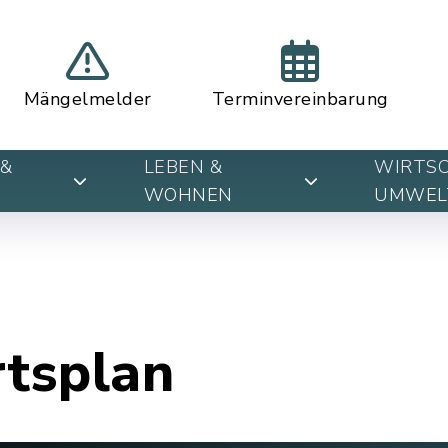
Mängelmelder
Terminvereinbarung
&
LEBEN &
WIRTSC
WOHNEN
UMWEL
rtsplan