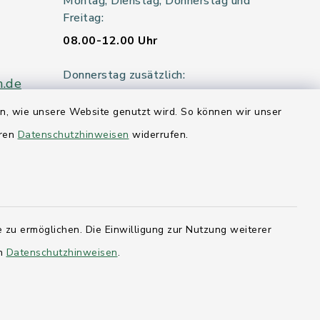
Montag, Dienstag, Donnerstag und
Freitag:
08.00-12.00 Uhr
Donnerstag zusätzlich:
n.de
14.00-18.00 Uhr
en, wie unsere Website genutzt wird. So können wir unser
Mittwoch:
eren
Datenschutzhinweisen
widerrufen.
geschlossen
er 115
 zu ermöglichen. Die Einwilligung zur Nutzung weiterer
hleswig-
en
Datenschutzhinweisen
.
kernförde