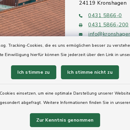
24119 Kronshagen
0431 5866-0
0431 5866-200
info@kronshage
og. Tracking-Cookies, die es uns ermöglichen besser zu versteh
te Einwilligung hierfür können Sie jederzeit über den Link in uns
Ich stimme zu
Ich stimme nicht zu
Quicklinks
Ihre Behördennumm
Cookies einsetzen, um eine optimale Darstellung unserer Website
Landesregierung Sc
 gesondert abgefragt. Weitere Informationen finden Sie in unser
Holstein
Zur Kenntnis genommen
Kreis Rendsburg-Ec