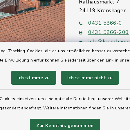
Rathausmarkt 7
24119 Kronshagen
0431 5866-0
0431 5866-200
info@kronshage
og. Tracking-Cookies, die es uns ermöglichen besser zu versteh
te Einwilligung hierfür können Sie jederzeit über den Link in uns
Ich stimme zu
Ich stimme nicht zu
Quicklinks
Ihre Behördennumm
Cookies einsetzen, um eine optimale Darstellung unserer Website
 gesondert abgefragt. Weitere Informationen finden Sie in unser
Landesregierung Sc
Holstein
Zur Kenntnis genommen
Kreis Rendsburg-Ec