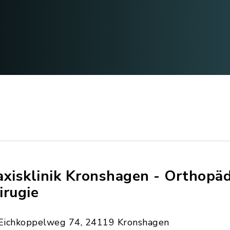
axisklinik Kronshagen - Orthopä
irugie
Eichkoppelweg 74, 24119 Kronshagen