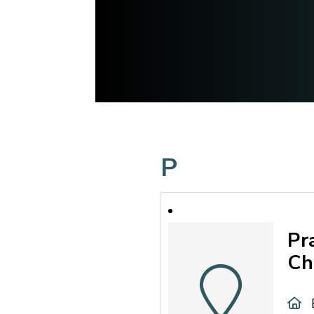
P
Pr
Ch