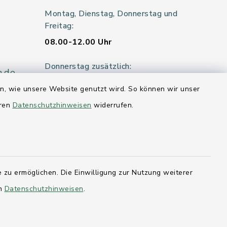
Montag, Dienstag, Donnerstag und
Freitag:
08.00-12.00 Uhr
Donnerstag zusätzlich:
n.de
14.00-18.00 Uhr
en, wie unsere Website genutzt wird. So können wir unser
eren
Datenschutzhinweisen
widerrufen.
Mittwoch:
geschlossen
er 115
 zu ermöglichen. Die Einwilligung zur Nutzung weiterer
en
Datenschutzhinweisen
.
hleswig-
kernförde