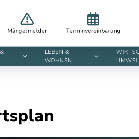
Mängelmelder
Terminvereinbarung
&
LEBEN &
WIRTSC
WOHNEN
UMWEL
rtsplan