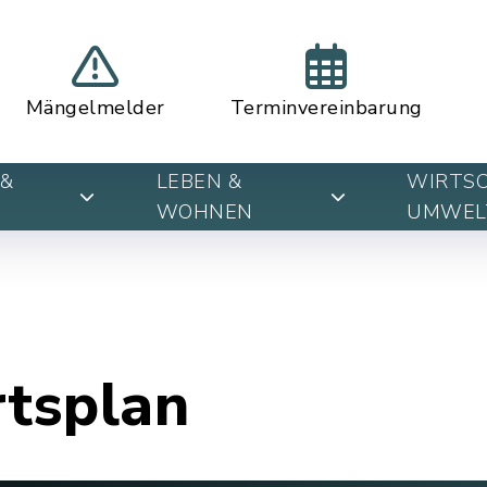
Mängelmelder
Terminvereinbarung
&
LEBEN &
WIRTSC
WOHNEN
UMWEL
rtsplan