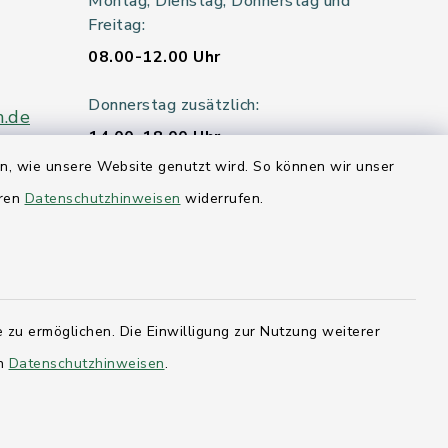
Montag, Dienstag, Donnerstag und
Freitag:
08.00-12.00 Uhr
Donnerstag zusätzlich:
n.de
14.00-18.00 Uhr
en, wie unsere Website genutzt wird. So können wir unser
Mittwoch:
eren
Datenschutzhinweisen
widerrufen.
geschlossen
er 115
 zu ermöglichen. Die Einwilligung zur Nutzung weiterer
hleswig-
en
Datenschutzhinweisen
.
kernförde