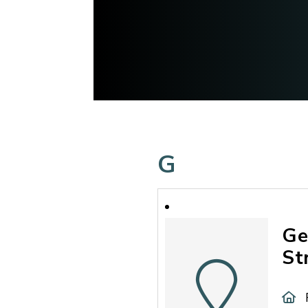
G
Ge
St