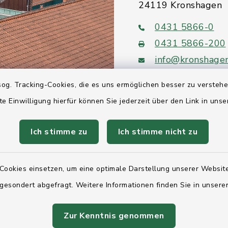
24119 Kronshagen
0431 5866-0
0431 5866-200
info@kronshage
og. Tracking-Cookies, die es uns ermöglichen besser zu versteh
te Einwilligung hierfür können Sie jederzeit über den Link in uns
Quicklinks
Ich stimme zu
Ich stimme nicht zu
Ihre Behördennumm
Cookies einsetzen, um eine optimale Darstellung unserer Website
Landesregierung Sc
 gesondert abgefragt. Weitere Informationen finden Sie in unser
Holstein
Kreis Rendsburg-Ec
Zur Kenntnis genommen