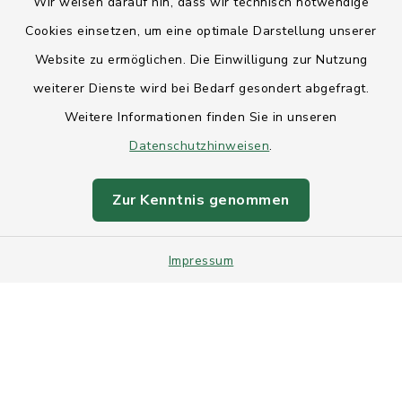
Wir weisen darauf hin, dass wir technisch notwendige
Anfahrt
Cookies einsetzen, um eine optimale Darstellung unserer
Website zu ermöglichen. Die Einwilligung zur Nutzung
Barrierefreiheit
weiterer Dienste wird bei Bedarf gesondert abgefragt.
Weitere Informationen finden Sie in unseren
Datenschutz
Datenschutzhinweisen
.
Impressum
Zur Kenntnis genommen
Sitemap
Impressum
Intranet
Cookie-Einstellungen