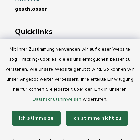
geschlossen
Quicklinks
Ihre Behördennummer 115
Mit Ihrer Zustimmung verwenden wir auf dieser Website
sog. Tracking-Cookies, die es uns ermöglichen besser zu
Landesregierung Schleswig-Holstein
verstehen, wie unsere Website genutzt wird. So können wir
Kreis Rendsburg-Eckernförde
unser Angebot weiter verbessern. Ihre erteilte Einwilligung
AktivRegion Mittelholstein
hierfür können Sie jederzeit über den Link in unseren
Datenschutzhinweisen
widerrufen.
Ich stimme zu
Ich stimme nicht zu
Kontakt