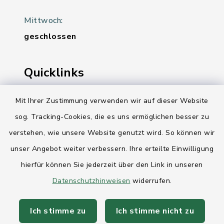
Mittwoch:
geschlossen
Quicklinks
Ihre Behördennummer 115
Mit Ihrer Zustimmung verwenden wir auf dieser Website
sog. Tracking-Cookies, die es uns ermöglichen besser zu
Landesregierung Schleswig-Holstein
verstehen, wie unsere Website genutzt wird. So können wir
Kreis Rendsburg-Eckernförde
unser Angebot weiter verbessern. Ihre erteilte Einwilligung
AktivRegion Mittelholstein
hierfür können Sie jederzeit über den Link in unseren
Datenschutzhinweisen
widerrufen.
Ich stimme zu
Ich stimme nicht zu