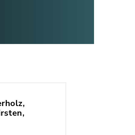
erholz,
irsten,