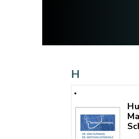
H
Hu
Ma
Sc