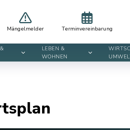
Mängelmelder
Terminvereinbarung
&
LEBEN &
WIRTSC
WOHNEN
UMWEL
rtsplan