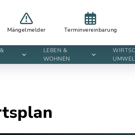
Mängelmelder
Terminvereinbarung
&
LEBEN &
WIRTSC
WOHNEN
UMWEL
rtsplan