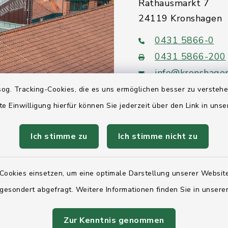
Rathausmarkt 7
24119 Kronshagen
0431 5866-0
0431 5866-200
info@kronshage
og. Tracking-Cookies, die es uns ermöglichen besser zu versteh
te Einwilligung hierfür können Sie jederzeit über den Link in uns
Ich stimme zu
Ich stimme nicht zu
Quicklinks
Ihre Behördennumm
Cookies einsetzen, um eine optimale Darstellung unserer Website
 gesondert abgefragt. Weitere Informationen finden Sie in unser
Landesregierung Sc
Holstein
Zur Kenntnis genommen
Kreis Rendsburg-Ec