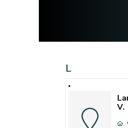
L
La
V.