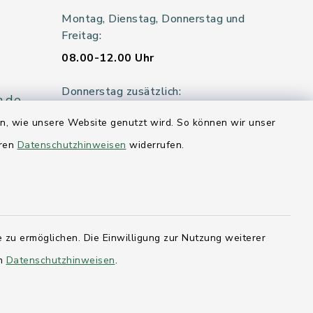
Montag, Dienstag, Donnerstag und
Freitag:
08.00-12.00 Uhr
Donnerstag zusätzlich:
n.de
14.00-18.00 Uhr
en, wie unsere Website genutzt wird. So können wir unser
eren
Datenschutzhinweisen
widerrufen.
Mittwoch:
geschlossen
er 115
 zu ermöglichen. Die Einwilligung zur Nutzung weiterer
en
Datenschutzhinweisen
.
hleswig-
kernförde