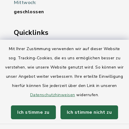
Mittwoch:
geschlossen
Quicklinks
Ihre Behördennummer 115
Mit Ihrer Zustimmung verwenden wir auf dieser Website
sog. Tracking-Cookies, die es uns ermöglichen besser zu
Landesregierung Schleswig-Holstein
verstehen, wie unsere Website genutzt wird. So können wir
Kreis Rendsburg-Eckernförde
unser Angebot weiter verbessern. Ihre erteilte Einwilligung
AktivRegion Mittelholstein
hierfür können Sie jederzeit über den Link in unseren
Datenschutzhinweisen
widerrufen.
Ich stimme zu
Ich stimme nicht zu
Kontakt