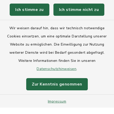
Ich stimme zu
Ich stimme nicht zu
Kontakt
Wir weisen darauf hin, dass wir technisch notwendige
Anfahrt
Cookies einsetzen, um eine optimale Darstellung unserer
Website zu ermöglichen. Die Einwilligung zur Nutzung
Barrierefreiheit
weiterer Dienste wird bei Bedarf gesondert abgefragt.
Weitere Informationen finden Sie in unseren
Datenschutz
Datenschutzhinweisen
.
Impressum
Zur Kenntnis genommen
Sitemap
Impressum
Intranet