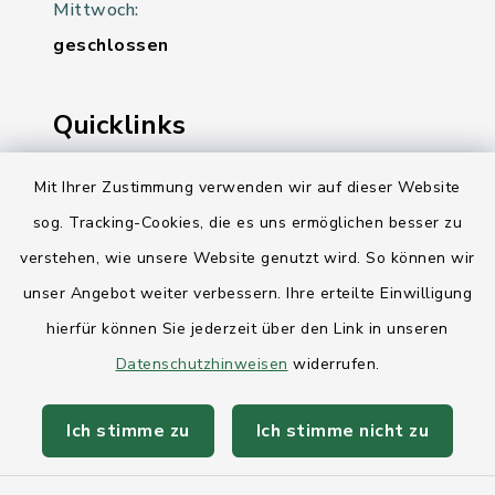
Mittwoch:
geschlossen
Quicklinks
Ihre Behördennummer 115
Mit Ihrer Zustimmung verwenden wir auf dieser Website
sog. Tracking-Cookies, die es uns ermöglichen besser zu
Landesregierung Schleswig-Holstein
verstehen, wie unsere Website genutzt wird. So können wir
Kreis Rendsburg-Eckernförde
unser Angebot weiter verbessern. Ihre erteilte Einwilligung
AktivRegion Mittelholstein
hierfür können Sie jederzeit über den Link in unseren
Datenschutzhinweisen
widerrufen.
Ich stimme zu
Ich stimme nicht zu
Kontakt