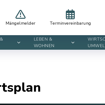
Mängelmelder
Terminvereinbarung
&
LEBEN &
WIRTSC
WOHNEN
UMWEL
rtsplan