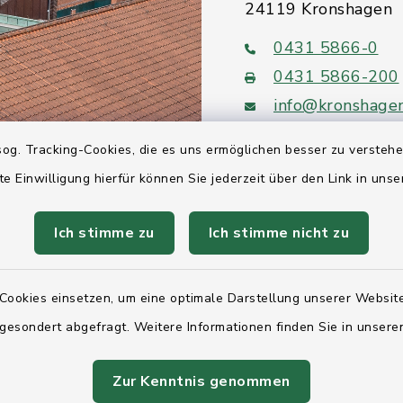
24119 Kronshagen
0431 5866-0
0431 5866-200
info@kronshage
og. Tracking-Cookies, die es uns ermöglichen besser zu versteh
te Einwilligung hierfür können Sie jederzeit über den Link in uns
Quicklinks
Ich stimme zu
Ich stimme nicht zu
Ihre Behördennumm
Cookies einsetzen, um eine optimale Darstellung unserer Website
Landesregierung Sc
 gesondert abgefragt. Weitere Informationen finden Sie in unser
Holstein
Kreis Rendsburg-Ec
Zur Kenntnis genommen