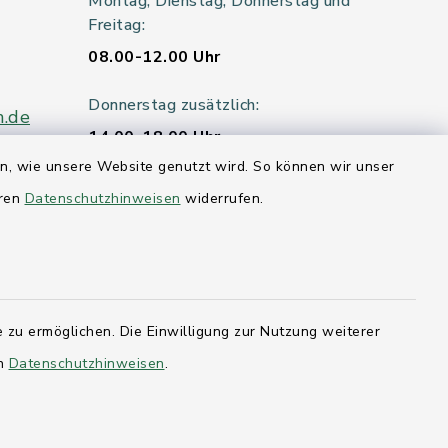
Montag, Dienstag, Donnerstag und
Freitag:
08.00-12.00 Uhr
Donnerstag zusätzlich:
n.de
14.00-18.00 Uhr
en, wie unsere Website genutzt wird. So können wir unser
Mittwoch:
eren
Datenschutzhinweisen
widerrufen.
geschlossen
er 115
 zu ermöglichen. Die Einwilligung zur Nutzung weiterer
hleswig-
en
Datenschutzhinweisen
.
kernförde