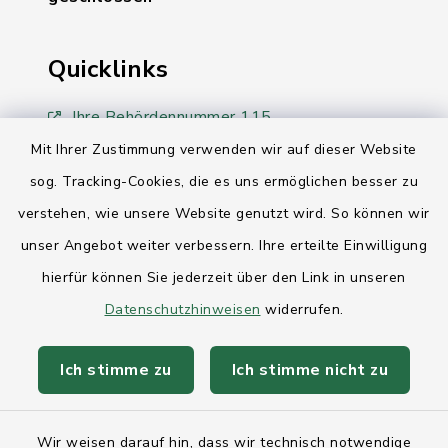
Quicklinks
Ihre Behördennummer 115
Mit Ihrer Zustimmung verwenden wir auf dieser Website
Landesregierung Schleswig-Holstein
sog. Tracking-Cookies, die es uns ermöglichen besser zu
Kreis Rendsburg-Eckernförde
verstehen, wie unsere Website genutzt wird. So können wir
unser Angebot weiter verbessern. Ihre erteilte Einwilligung
AktivRegion Mittelholstein
hierfür können Sie jederzeit über den Link in unseren
Datenschutzhinweisen
widerrufen.
Ich stimme zu
Ich stimme nicht zu
Kontakt
Wir weisen darauf hin, dass wir technisch notwendige