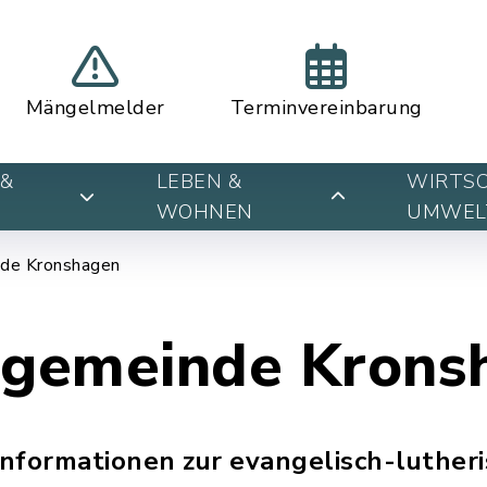
Mängelmelder
Terminvereinbarung
&
LEBEN &
WIRTSC
WOHNEN
UMWEL
nde Kronshagen
sgemeinde Krons
 Informationen zur evangelisch-luther