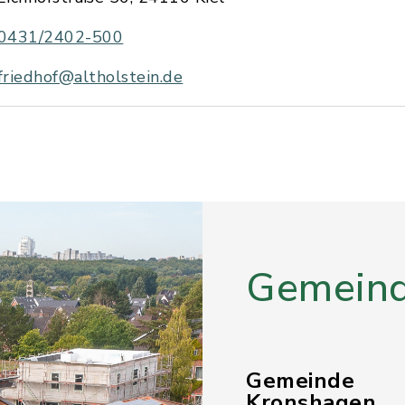
0431/2402-500
friedhof@altholstein.de
Gemeind
Gemeinde
Kronshagen