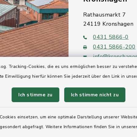
Rathausmarkt 7
24119 Kronshagen
0431 5866-0
0431 5866-200
info@kronshage
og. Tracking-Cookies, die es uns ermöglichen besser zu versteh
te Einwilligung hierfür können Sie jederzeit über den Link in uns
Ich stimme zu
Ich stimme nicht zu
Quicklinks
Ihre Behördennumm
Cookies einsetzen, um eine optimale Darstellung unserer Website
 gesondert abgefragt. Weitere Informationen finden Sie in unser
Landesregierung Sc
Holstein