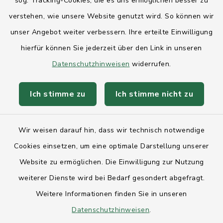
sog. Tracking-Cookies, die es uns ermöglichen besser zu
Landesregierung Schleswig-Holstein
verstehen, wie unsere Website genutzt wird. So können wir
Kreis Rendsburg-Eckernförde
unser Angebot weiter verbessern. Ihre erteilte Einwilligung
AktivRegion Mittelholstein
hierfür können Sie jederzeit über den Link in unseren
Datenschutzhinweisen
widerrufen.
Ich stimme zu
Ich stimme nicht zu
Kontakt
Wir weisen darauf hin, dass wir technisch notwendige
Anfahrt
Cookies einsetzen, um eine optimale Darstellung unserer
Website zu ermöglichen. Die Einwilligung zur Nutzung
Barrierefreiheit
weiterer Dienste wird bei Bedarf gesondert abgefragt.
Weitere Informationen finden Sie in unseren
Datenschutz
Datenschutzhinweisen
.